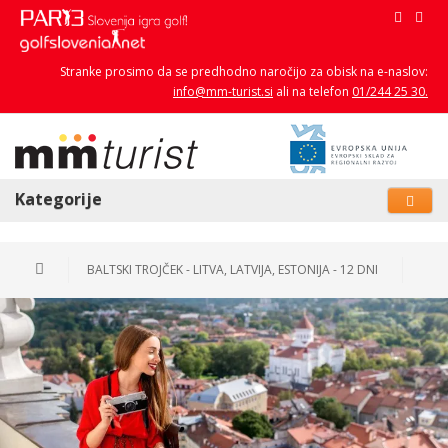
Stranke prosimo da se predhodno naročijo za obisk na e-naslov:
info@mm-turist.si
ali na telefon
01/244 25 30.
Kategorije
BALTSKI TROJČEK - LITVA, LATVIJA, ESTONIJA - 12 DNI