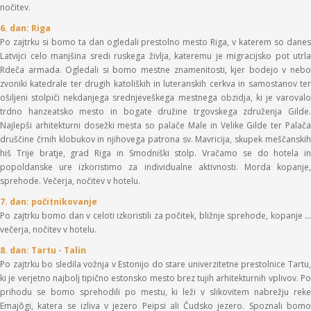
nočitev.
6. dan: Riga
Po zajtrku si bomo ta dan ogledali prestolno mesto Riga, v katerem so danes
Latvijci celo manjšina sredi ruskega življa, kateremu je migracijsko pot utrla
Rdeča armada. Ogledali si bomo mestne znamenitosti, kjer bodejo v nebo
zvoniki katedrale ter drugih katoliških in luteranskih cerkva in samostanov ter
ošiljeni stolpiči nekdanjega srednjeveškega mestnega obzidja, ki je varovalo
trdno hanzeatsko mesto in bogate družine trgovskega združenja Gilde.
Najlepši arhitekturni dosežki mesta so palače Male in Velike Gilde ter Palača
druščine črnih klobukov in njihovega patrona sv. Mavricija, skupek meščanskih
hiš Trije bratje, grad Riga in Smodniški stolp. Vračamo se do hotela in
popoldanske ure izkoristimo za individualne aktivnosti. Morda kopanje,
sprehode. Večerja, nočitev v hotelu.
7. dan: počitnikovanje
Po zajtrku bomo dan v celoti izkoristili za počitek, bližnje sprehode, kopanje …
večerja, nočitev v hotelu.
8. dan: Tartu - Talin
Po zajtrku bo sledila vožnja v Estonijo do stare univerzitetne prestolnice Tartu,
ki je verjetno najbolj tipično estonsko mesto brez tujih arhitekturnih vplivov. Po
prihodu se bomo sprehodili po mestu, ki leži v slikovitem nabrežju reke
Emajõgi, katera se izliva v jezero Peipsi ali Čudsko jezero. Spoznali bomo