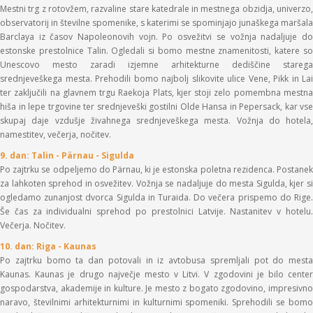
Mestni trg z rotovžem, razvaline stare katedrale in mestnega obzidja, univerzo,
observatorij in številne spomenike, s katerimi se spominjajo junaškega maršala
Barclaya iz časov Napoleonovih vojn. Po osvežitvi se vožnja nadaljuje do
estonske prestolnice Talin. Ogledali si bomo mestne znamenitosti, katere so
Unescovo mesto zaradi izjemne arhitekturne dediščine starega
srednjeveškega mesta. Prehodili bomo najbolj slikovite ulice Vene, Pikk in Lai
ter zaključili na glavnem trgu Raekoja Plats, kjer stoji zelo pomembna mestna
hiša in lepe trgovine ter srednjeveški gostilni Olde Hansa in Pepersack, kar vse
skupaj daje vzdušje živahnega srednjeveškega mesta. Vožnja do hotela,
namestitev, večerja, nočitev.
9. dan: Talin - Pärnau - Sigulda
Po zajtrku se odpeljemo do Pärnau, ki je estonska poletna rezidenca. Postanek
za lahkoten sprehod in osvežitev. Vožnja se nadaljuje do mesta Sigulda, kjer si
ogledamo zunanjost dvorca Sigulda in Turaida. Do večera prispemo do Rige.
Še čas za individualni sprehod po prestolnici Latvije. Nastanitev v hotelu.
Večerja. Nočitev.
10. dan: Riga - Kaunas
Po zajtrku bomo ta dan potovali in iz avtobusa spremljali pot do mesta
Kaunas. Kaunas je drugo največje mesto v Litvi. V zgodovini je bilo center
gospodarstva, akademije in kulture. Je mesto z bogato zgodovino, impresivno
naravo, številnimi arhitekturnimi in kulturnimi spomeniki. Sprehodili se bomo