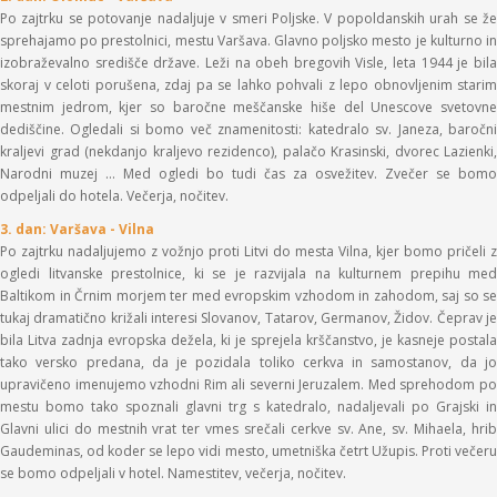
Po zajtrku se potovanje nadaljuje v smeri Poljske. V popoldanskih urah se že
sprehajamo po prestolnici, mestu Varšava. Glavno poljsko mesto je kulturno in
izobraževalno središče države. Leži na obeh bregovih Visle, leta 1944 je bila
skoraj v celoti porušena, zdaj pa se lahko pohvali z lepo obnovljenim starim
mestnim jedrom, kjer so baročne meščanske hiše del Unescove svetovne
dediščine. Ogledali si bomo več znamenitosti: katedralo sv. Janeza, baročni
kraljevi grad (nekdanjo kraljevo rezidenco), palačo Krasinski, dvorec Lazienki,
Narodni muzej … Med ogledi bo tudi čas za osvežitev. Zvečer se bomo
odpeljali do hotela. Večerja, nočitev.
3. dan: Varšava - Vilna
Po zajtrku nadaljujemo z vožnjo proti Litvi do mesta Vilna, kjer bomo pričeli z
ogledi litvanske prestolnice, ki se je razvijala na kulturnem prepihu med
Baltikom in Črnim morjem ter med evropskim vzhodom in zahodom, saj so se
tukaj dramatično križali interesi Slovanov, Tatarov, Germanov, Židov. Čeprav je
bila Litva zadnja evropska dežela, ki je sprejela krščanstvo, je kasneje postala
tako versko predana, da je pozidala toliko cerkva in samostanov, da jo
upravičeno imenujemo vzhodni Rim ali severni Jeruzalem. Med sprehodom po
mestu bomo tako spoznali glavni trg s katedralo, nadaljevali po Grajski in
Glavni ulici do mestnih vrat ter vmes srečali cerkve sv. Ane, sv. Mihaela, hrib
Gaudeminas, od koder se lepo vidi mesto, umetniška četrt Užupis. Proti večeru
se bomo odpeljali v hotel. Namestitev, večerja, nočitev.