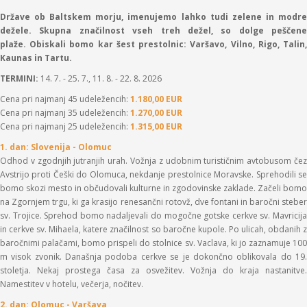
Države ob Baltskem morju, imenujemo lahko tudi zelene in modre
dežele.
Skupna značilnost vseh treh dežel, so dolge peščene
plaže. Obiskali bomo kar šest prestolnic: Varšavo, Vilno, Rigo, Talin,
Kaunas in Tartu.
TERMINI:
14. 7. - 25. 7., 11. 8. - 22. 8. 2026
Cena pri najmanj 45 udeležencih:
1.180,00 EUR
Cena pri najmanj 35 udeležencih:
1.270,00 EUR
Cena pri najmanj 25 udeležencih:
1.315,00 EUR
1. dan: Slovenija - Olomuc
Odhod v zgodnjih jutranjih urah. Vožnja z udobnim turističnim avtobusom čez
Avstrijo proti Češki do Olomuca, nekdanje prestolnice Moravske. Sprehodili se
bomo skozi mesto in občudovali kulturne in zgodovinske zaklade. Začeli bomo
na Zgornjem trgu, ki ga krasijo renesančni rotovž, dve fontani in baročni steber
sv. Trojice. Sprehod bomo nadaljevali do mogočne gotske cerkve sv. Mavricija
in cerkve sv. Mihaela, katere značilnost so baročne kupole. Po ulicah, obdanih z
baročnimi palačami, bomo prispeli do stolnice sv. Vaclava, ki jo zaznamuje 100
m visok zvonik. Današnja podoba cerkve se je dokončno oblikovala do 19.
stoletja. Nekaj prostega časa za osvežitev. Vožnja do kraja nastanitve.
Namestitev v hotelu, večerja, nočitev.
2. dan: Olomuc - Varšava