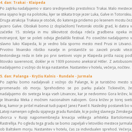
4. dan: Trakai - Klaipeda
Po zajtrku nadaljujemo v staro srednjeveško prestolnico Trakai. Malo mestece
ima sijajno lego na polotoku, kjer se stikata troje jezer Luka, Galve in Totoriskiu.
Druga atrakcija Trakaia je otoček, do katerega pridemo po lesenem mostu čez
jezero Galve. Obiskali bomo (z doplačilom) Tevtonski otoški grad, ki datira v
začetke 15. stoletja in mu slikovitost dodaja rdeča gradbena opeka in
notranjost, kjer se poleti odvija gledališki festival. Po osvežitvi nadaljujemo v
slavno luko Klaipeda, ki je vedno bila sporno mesto med Prusi in Litvanci.
Prvotno litvansko ribiško naselje in pristanišče so zavzeli pruski vitezi
tevtonskega reda in šele po prvi svetovni vojni je Klaipeda prišla nazaj pod
litovsko suverenost, dokler je ni 1939 ponovno aneksiral Hitler. Z avtobusom
nadaljujemo z vožnjo do kraja nastanitve. Nastanitev v hotelu, večerja, nočitev.
5. dan: Palanga - Kryžiu Kalnis - Rundale - Jurmala
Po zajtrku bomo nadaljevali z vožnjo do Palange, ki je turistično mesto s
promenado ob morju. Sprehodimo se po parku palače Tickievičin, že
nadaljujemo do svetega kraja vseh Litvancev, kar je nedvomno Gora križev, ki
je litvanska Meka z močnim nacionalnim nabojem. Gora križev je torej sveti
kraj, kamor je prišel maševat tudi papež Janez Pavel II. Naslednji postanek bo v
Latviji namenjen ogledu sijajnega gradu Rundale, ki je poleg slavnega Zimskega
dvorca v Rusiji najpomembnejša kreacija velikega arhitekta Bartolomeia
Rastrellija. Po ogledu tega gradu se bomo zapeljali v letoviško mestece Jurmala
ob Baltskem morju. Nastanitev v hotelu, čas za individualen sprehod. Večerja,