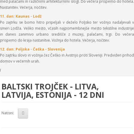
med palačami in različnimi arhitekturnimi slogi. Do večera prispemo do hotela.
Nastanitev. Večerja, nočitev.
11. dan: Kaunas - Lodž
Po zajtrku se bomo hitro pripeljali v deželo Poljsko ter vožnjo nadaljevali v
smeri Lodža. Veliko mesto, včasih najpomembnejše mesto tekstilne industrije
in danes zanimivo urbano središče z muzeji, palačami, trgi. Do večera
prispemo do kraja nastanitve. Vožnja do hotela. Večerja, nočitev.
12. dan: Poljska - Češka - Slovenija
Po zajtrku slovo in vožnja čez Češko in Avstrijo proti Sloveniji. Predviden prihod
domov v večernih urah.
I
BALTSKI TROJČEK - LITVA,
LATVIJA, ESTONIJA - 12 DNI
Natisni: