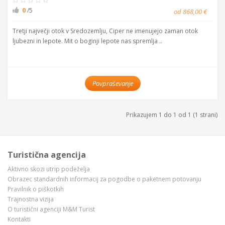
0
/5
od 868,00 €
Tretji največji otok v Sredozemlju, Ciper ne imenujejo zaman otok
ljubezni in lepote. Mit o boginji lepote nas spremlja ..
Povpraševanje
Prikazujem 1 do 1 od 1 (1 strani)
Turistična agencija
Aktivno skozi utrip podeželja
Obrazec standardnih informacij za pogodbe o paketnem potovanju
Pravilnik o piškotkih
Trajnostna vizija
O turistični agenciji M&M Turist
Kontakti