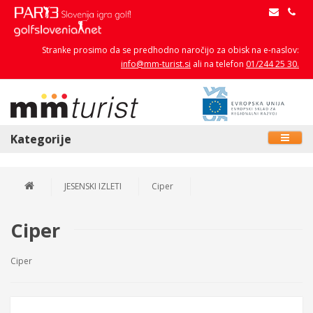
Stranke prosimo da se predhodno naročijo za obisk na e-naslov:
info@mm-turist.si
ali na telefon
01/244 25 30.
Kategorije
JESENSKI IZLETI
Ciper
Ciper
Ciper