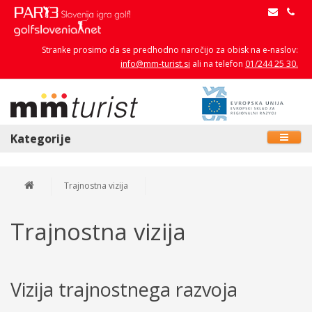
Stranke prosimo da se predhodno naročijo za obisk na e-naslov:
info@mm-turist.si
ali na telefon
01/244 25 30.
Kategorije
Trajnostna vizija
Trajnostna vizija
Vizija trajnostnega razvoja