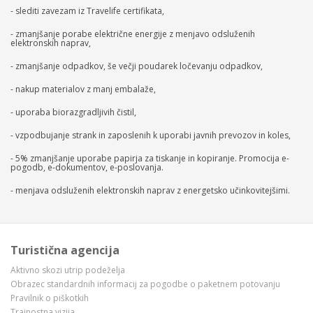
- slediti zavezam iz Travelife certifikata,
- zmanjšanje porabe električne energije z menjavo odsluženih
elektronskih naprav,
- zmanjšanje odpadkov, še večji poudarek ločevanju odpadkov,
- nakup materialov z manj embalaže,
- uporaba biorazgradljivih čistil,
- vzpodbujanje strank in zaposlenih k uporabi javnih prevozov in koles,
- 5% zmanjšanje uporabe papirja za tiskanje in kopiranje. Promocija e-
pogodb, e-dokumentov, e-poslovanja.
- menjava odsluženih elektronskih naprav z energetsko učinkovitejšimi.
Turistična agencija
Aktivno skozi utrip podeželja
Obrazec standardnih informacij za pogodbe o paketnem potovanju
Pravilnik o piškotkih
Trajnostna vizija