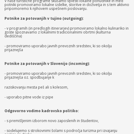
V naše turistične programe skušamo vplesti lokalne ponudnike in med
potniki promoviramo lokalne izdelke, storitve in doživetja in s tem aktivno
pripomoremo k njihovem uspešnem poslovanju.
Potnike za potovanjih v tujino (outgoing):
- v programih (in predlogih itinerarjev) promoviramo lokalno kulinariko in
goste spoznavamo z lokalnimi tradicionalnimi obrtmi (kulturna
dediščina)
- promoviramo uporabo javnih prevoznih sredstev, ki so okolju
prijaznejša
Potnike za potovanjih v Slovenijo (incoming):
- promoviramo uporabo javnih prevoznih sredstev, ki so okolju
prijaznejša oz. spodbujanje k
raziskovanju mesta peš ali s kolesom,
- uporabo pitne vode iz pipe
Odgovorno vodimo kadrovsko politiko:
- s premišljenim izborom novo zaposlenih in študentov,
- sodelujemo s strokovnimi šolami s področja turizma pri izvajanju