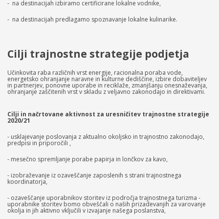
- na destinacijah izbiramo certificirane lokalne vodnike,
- na destinacijah predlagamo spoznavanje lokalne kulinarike.
Cilji trajnostne strategije podjetja
Učinkovita raba različnih vrst energije, racionalna poraba vode,
energetsko ohranjanje naravne in kulturne dediščine, izbire dobaviteljev
in partnerjev, ponovne uporabe in reciklaže, zmanjšanju onesnaževanja,
ohranjanje zaščitenih vrst v skladu z veljavno zakonodajo in direktivami.
Cilji in načrtovane aktivnost za uresničitev trajnostne strategije
2020/21
- usklajevanje poslovanja z aktualno okoljsko in trajnostno zakonodajo,
predpisi in priporočili ,
- mesečno spremljanje porabe papirja in lončkov za kavo,
- izobraževanje iz ozaveščanje zaposlenih s strani trajnostnega
koordinatorja,
- ozaveščanje uporabnikov storitev iz področja trajnostnega turizma -
uporabnike storitev bomo obveščali o naših prizadevanjih za varovanje
okolja in jih aktivno vključili v izvajanje našega poslanstva,