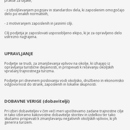
prakse za dijake,
- z izboljševanjem pogojev in standardov dela, ki zaposlenim omogočajo
delo po enakih normativih,
- z motiviranjem zaposlenih in jasnimi cilji.
Cilj podjetja je zaposlovati usposobljeno ekipo, ki je za opravljeno delo
ustrezno nagrajena.
UPRAVLJANJE
Podjetje se trudi, za zmanjševanja vplivov na okolje, ki izhajajo iz
opravljanja turistične dejavnosti, in prispevati k reševanju okoljskih
vprašanj trajnostnega turizma.
Podjetje pri dnevnem poslovanju vodi okoljsko, družbeno in ekonomsko
odgovornost do strank, zaposlenih in lokalne skupnosti.
DOBAVNE VERIGE (dobavitelji)
Pri izbiri dobaviteljev v čim veči meri upoštevamo zadane trajnostne cilje
in tako izbiramo kakovostne dobavitelje storitev in izdelkov ter tako
skušamo prispevati k zmanjševanju negativnih okoljskih vplivov, ki jih
generira turizem.