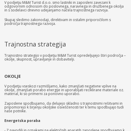
V podjetju M&M Turist d.o.o. smo lastniki in zaposleni zavezani k
odgovornim odnosom do poslovnega, naravnega in družbenega okolja
in s sodelavci dnevno udejanjamo načela trajnostnega razvoja.
Skupaj sledimo zakonodaji, direktivam in ostalim priporočilom s
področja trajnostnega razvoja.
Trajnostna strategija
Trajnostno strategijo v podjetju M&M Turist opredeljujejo štiri področja –
okolje, skupnost, upravljanje in dobavitelji.
OKOLJE
V podjetju vseskozi razmišljamo, kako zmanjšati negativne vplive na
okolje, zmanjšati porabo energije in uporabljati reciklirane materiale oz.
material, ki so primerni za ponovno uporabo.
Zaposlene spodbujamo, da delujejo skladno s trajnostnimi rešitvami in
pripomorejo k širjenju okoljske osveščenosti ter k temu spodbujajo tudi
naše potnike.
Energetska poraba
- Z navodili in oznakami na električnih aparatih zaposlene spodbujamo k