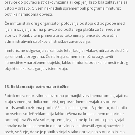
pravice do povračila stroškov vizuma ali cepljenj, ki so bila zahtevana za
vstop v državo. O vseh naknadnih spremembah programa mmturist
potnika nemudoma obvesti.
Če mmturist ali drug organizator potovanja odstopi od pogodbe med
njenim izvajanjem, ima pravico do poštenega plačila za že izvedene
storitve. Potnik v tem primeru prav tako nima pravice do povračila
administrativnih stroškov ali stroškov zavarovanja.
mmturist ne odgovarja za zamude letal, ladij ali vlakov, niti za posledične
spremembe programa. Če na kraju samem ni možno zagotoviti
namestitve v naročenem objektu, lahko mmturist potnika namesti v drug
objekt enake kategorije v istem kraju.
13. Reklamacije oziroma pritožbe
Potnik mora nepravilnosti oziroma pomanjkljivosti nemudoma grajati na
kraju samem, vodniku mmturist, neposrednemu izvajalcu storitev,
predstavniku oziroma pooblaščeni lokalni agenciji. V primeru, da bi bila
po vsebini sodeč reklamacija lahko rešena na kraju samem (na primer
pomanjkljiva čistoča sobe, oprema, lega sobe ipd.), potnik pa ni grajal
napake na kraju samem in o nepravilnosti ni obvestil zgoraj navedenih
oseb, se šteje, da se je potnik strinjal s tako opravljeno storitvijo in je s