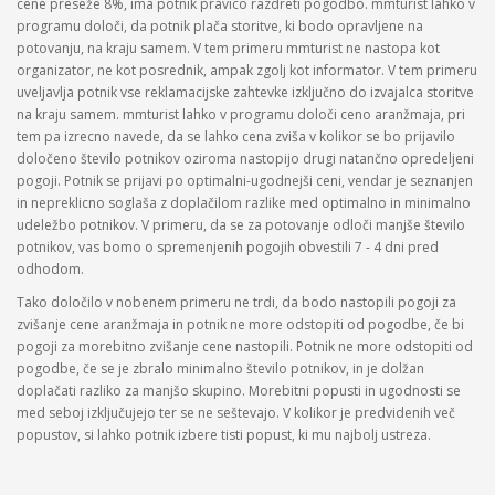
cene preseže 8%, ima potnik pravico razdreti pogodbo. mmturist lahko v
programu določi, da potnik plača storitve, ki bodo opravljene na
potovanju, na kraju samem. V tem primeru mmturist ne nastopa kot
organizator, ne kot posrednik, ampak zgolj kot informator. V tem primeru
uveljavlja potnik vse reklamacijske zahtevke izključno do izvajalca storitve
na kraju samem. mmturist lahko v programu določi ceno aranžmaja, pri
tem pa izrecno navede, da se lahko cena zviša v kolikor se bo prijavilo
določeno število potnikov oziroma nastopijo drugi natančno opredeljeni
pogoji. Potnik se prijavi po optimalni-ugodnejši ceni, vendar je seznanjen
in nepreklicno soglaša z doplačilom razlike med optimalno in minimalno
udeležbo potnikov. V primeru, da se za potovanje odloči manjše število
potnikov, vas bomo o spremenjenih pogojih obvestili 7 - 4 dni pred
odhodom.
Tako določilo v nobenem primeru ne trdi, da bodo nastopili pogoji za
zvišanje cene aranžmaja in potnik ne more odstopiti od pogodbe, če bi
pogoji za morebitno zvišanje cene nastopili. Potnik ne more odstopiti od
pogodbe, če se je zbralo minimalno število potnikov, in je dolžan
doplačati razliko za manjšo skupino. Morebitni popusti in ugodnosti se
med seboj izključujejo ter se ne seštevajo. V kolikor je predvidenih več
popustov, si lahko potnik izbere tisti popust, ki mu najbolj ustreza.