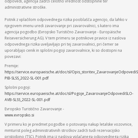
odpovedi, agencija zadrži celotno vrednost odstopnine ter
administrativne stroške.
Potnik z vplačilom odpovednega rizika pooblašča agencijo, da lahko v
njegovem imenu uredi zavarovanje pri zavarovalnici, s katero ima
agencija pogodbo (Evropsko Turistično Zavarovanje - Europäische
Reiseversicherung AG). V tem primeru se potnikove pravice iz naslova
odpovednega rizika uveljavljajo pri tej zavarovalnici, pri čemer se
uporabljajo cenik in splošni pogoji zavarovalnice, ki so dostopni na
povezavi:
Premije:
https://service.europaeische.at/doc/sl/Opis_storitev_ZavarovanjeOdpovedi
PIB-SLSS_2022-SL-001.pdf
Splošni pogoji:
https://service.europaeische.at/doc/sl/Pogoje_ZavarovanjeOdpovediSLO-
AVB-SLSS_2022-SL-001.pdf
Evropsko Turistično Zavarovanje -
www.evropsko.si
V primeru ko je predmet pogodbe o potovanju nakup letalske vozovnice,
mmturist poleg administrativnih stroškov zadrži tudi rezervacijsko
pristojbino (TSC). Potnik ima iz naslova vplačanega odpovednega rizika