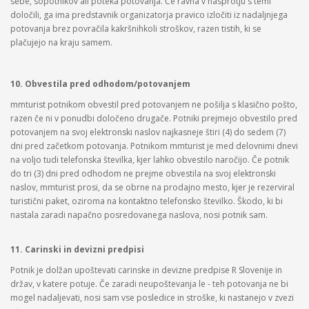
sebe, sopotnikov ali poteka potovanja. Če ravna v nasprotju s temi
določili, ga ima predstavnik organizatorja pravico izločiti iz nadaljnjega
potovanja brez povračila kakršnihkoli stroškov, razen tistih, ki se
plačujejo na kraju samem.
10. Obvestila pred odhodom/potovanjem
mmturist potnikom obvestil pred potovanjem ne pošilja s klasično pošto,
razen če ni v ponudbi določeno drugače. Potniki prejmejo obvestilo pred
potovanjem na svoj elektronski naslov najkasneje štiri (4) do sedem (7)
dni pred začetkom potovanja. Potnikom mmturist je med delovnimi dnevi
na voljo tudi telefonska številka, kjer lahko obvestilo naročijo. Če potnik
do tri (3) dni pred odhodom ne prejme obvestila na svoj elektronski
naslov, mmturist prosi, da se obrne na prodajno mesto, kjer je rezerviral
turistični paket, oziroma na kontaktno telefonsko številko. Škodo, ki bi
nastala zaradi napačno posredovanega naslova, nosi potnik sam.
11. Carinski in devizni predpisi
Potnik je dolžan upoštevati carinske in devizne predpise R Slovenije in
držav, v katere potuje. Če zaradi neupoštevanja le - teh potovanja ne bi
mogel nadaljevati, nosi sam vse posledice in stroške, ki nastanejo v zvezi