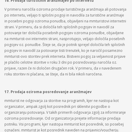
16. Prodaja turističnih aranžmajev po internetu
V primeru naročila oziroma prodaje turističnega aranžmaja ali potovanja
po internetu, veljajo ti splošni pogoji in navodila za turistične aranžmaje
in posebni pogoji oziroma ponudba, objavljeni na mmturistovi internetni
strani. V primeru, da si določila teh splošnih pogojev in navodil za
potovanje ter določila posebnih pogojev oziroma ponudbe, objavljene
na mmturist-ovi internetni strani, nasprotujejo, veljajo določila posebnih
pogojev oz. ponudbe. Šteje se, da je potnik sprejel določila teh splošnih
pogojev in navodil za potovanje tisti trenutek, ko je naročil posamezno
mmturist-ovo storitev prek interneta. Bistveni pogoj za veljavnost prijave
je plačilo celotne storitve v roku 3 dni po posredovanju naročila oz.
prijave, razen če ni določen drugačen rok. V primeru, da v navedenem
roku storitev ni plačana, se šteje, da ni bila nikoli naročena.
17. Prodaja oziroma posredovanje aranžmajev
mmturist ne odgovarja za storitve na programih, kjer ne nastopa kot
organizator, ampak zgolj kot posrednik pri sklenitvi pogodbe o
organiziranju potovanja. V takih primerih odgovarja zgolj za informiranje
oziroma posredovanje. Od organizatorja prejete informacije predaja
potniku. Vsi programi, kjer nastopa mmturist kot posrednik, so posebej
označeni. mmturist je kot posrednik naveden na prijavnici/voucherju.