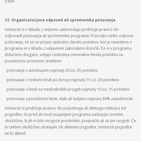
s tem.
12. Organizatorjeva odpoved ali sprememba potovanja
mmturist si v skladu z veljavno zakonodajo pridržuje pravico do
odpovedi potovanja ali spremembe programa. Prav tako lahko odpove
potovanje, če se ne prijavi zadostno število potnikov, kot je navedeno v
programu in v skladu z veljavnimi zakonskimi določili. Če ni v programu
določeno drugače, veljajo naslednja minimalna števila potnikov za
posamezno prevozno sredstvo:
potovanje z avtobusom najmanj 20 oz. 25 potnikov
potovanje z rednimi letali po Evropi najmanj 15 oz. 20 potnikov
potovanje z letali na medcelinskih progah najmanj 10 oz. 15 potnikov
potovanje s posebnimi letali, vlaki ali ladjami najmanj 80% zasedenosti
mmturist si pridržuje pravico do popolnega ali delnega odstopa od
pogodbe, če pred ali med izvajanjem programa nastopijo izredne
okoliščine, ki jih ni bilo mogoče predvideti, preprečiti ali se jim izogniti. Če
bi takšne okoliščine obstajale ob sklenitvi pogodbe, mmturist pogodbe
ne bi sklenil.