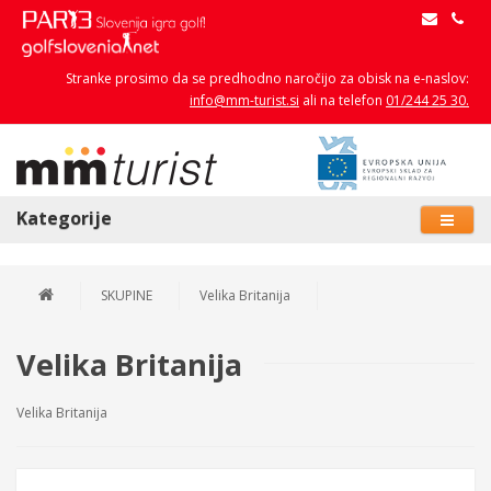
Stranke prosimo da se predhodno naročijo za obisk na e-naslov:
info@mm-turist.si
ali na telefon
01/244 25 30.
Kategorije
SKUPINE
Velika Britanija
Velika Britanija
Velika Britanija