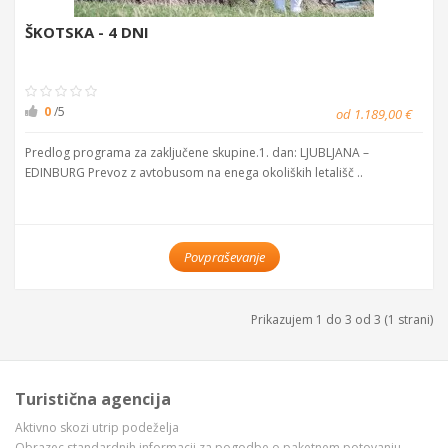
ŠKOTSKA - 4 DNI
0
/5
od 1.189,00 €
Predlog programa za zaključene skupine.1. dan: LJUBLJANA –
EDINBURG Prevoz z avtobusom na enega okoliških letališč ..
Povpraševanje
Prikazujem 1 do 3 od 3 (1 strani)
Turistična agencija
Aktivno skozi utrip podeželja
Obrazec standardnih informacij za pogodbe o paketnem potovanju