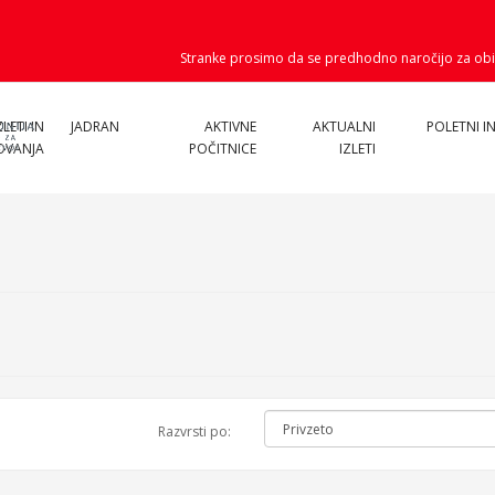
Stranke prosimo da se predhodno naročijo za obi
ZLETI IN
JADRAN
AKTIVNE
AKTUALNI
POLETNI IN
OVANJA
POČITNICE
IZLETI
Razvrsti po: