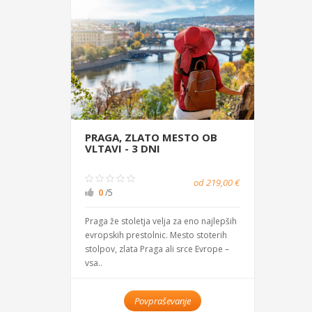
PRAGA, ZLATO MESTO OB
VLTAVI - 3 DNI
od 219,00 €
0
/5
Praga že stoletja velja za eno najlepših
evropskih prestolnic. Mesto stoterih
stolpov, zlata Praga ali srce Evrope –
vsa..
Povpraševanje