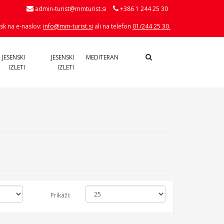
admin-turist@mmturist.si
+386 1 244 25 30
sk na e-naslov:
info@mm-turist.si
ali na telefon
01/244 25 30.
 JESENSKI
JESENSKI
MEDITERAN
IZLETI
IZLETI
Prikaži: