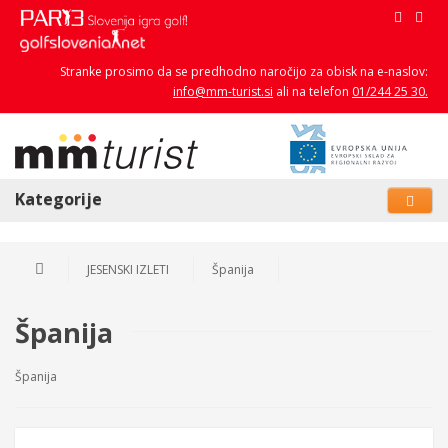
Stranke prosimo da se predhodno naročijo za obisk na e-naslov:
info@mm-turist.si
ali na telefon
01/244 25 30.
Kategorije
JESENSKI IZLETI
Španija
Španija
Španija