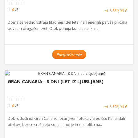
0
/5
od 1.189,00 €
Doma še vedno vztraja hladnejši del leta, na Tenerifih pa vas pričaka
povsem drugačen svet. Otok ponuja kontraste, ki na..
Povpraševanje
GRAN CANARIA - 8 DNI (LET IZ LJUBLJANE)
0
/5
od 1.198,00 €
Dobrodošli na Gran Canario, očarljivem otoku v središču Kanarskih
otokov, kjer se srečujejo sonce, morje in raznolika na..