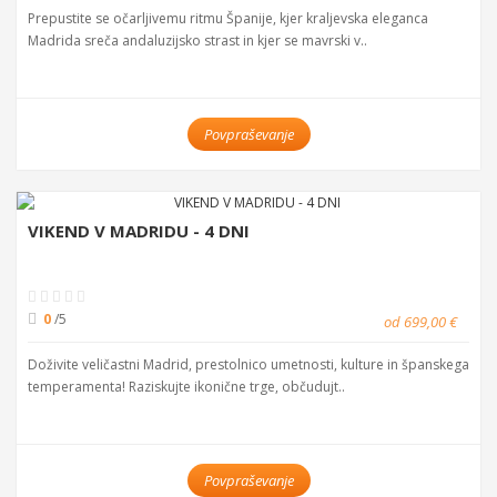
Prepustite se očarljivemu ritmu Španije, kjer kraljevska eleganca
Madrida sreča andaluzijsko strast in kjer se mavrski v..
Povpraševanje
VIKEND V MADRIDU - 4 DNI
0
/5
od 699,00 €
Doživite veličastni Madrid, prestolnico umetnosti, kulture in španskega
temperamenta! Raziskujte ikonične trge, občudujt..
Povpraševanje