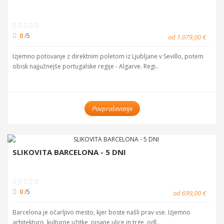
0
/5
od 1.079,00 €
Izjemno potovanje z direktnim poletom iz Ljubljane v Sevillo, potem
obisk najjužnejše portugalske regije - Algarve. Regi..
Povpraševanje
SLIKOVITA BARCELONA - 5 DNI
0
/5
od 699,00 €
Barcelona je očarljivo mesto, kjer boste našli prav vse. Izjemno
arhitekturo, kulturne užitke, pisane ulice in trge, odl..