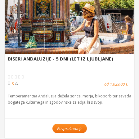
BISERI ANDALUZIJE - 5 DNI (LET IZ LJUBLJANE)
0
/5
od 1.029,00 €
Temperamentna Andaluzija dežela sonca, morja, bikoborb ter seveda
bogatega kulturnega in zgodovinske zaledja, ki s svoji..
Povpraševanje