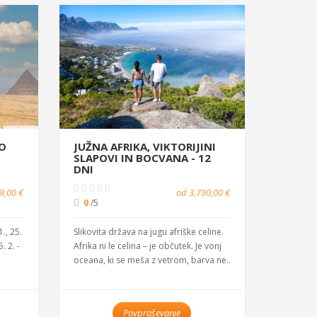
PO
JUŽNA AFRIKA, VIKTORIJINI
SLAPOVI IN BOCVANA - 12
DNI
9,00 €
od 3.790,00 €
0
/5
1., 25.
Slikovita država na jugu afriške celine.
5. 2. -
Afrika ni le celina – je občutek. Je vonj
oceana, ki se meša z vetrom, barva ne..
Povpraševanje