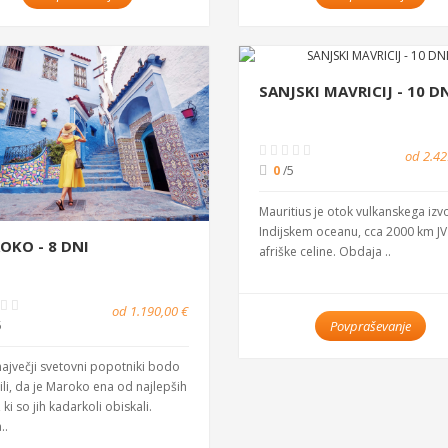
SANJSKI MAVRICIJ - 10 D
od 2.42
0
/5
Mauritius je otok vulkanskega izv
Indijskem oceanu, cca 2000 km J
OKO - 8 DNI
afriške celine. Obdaja ..
od 1.190,00 €
5
Povpraševanje
največji svetovni popotniki bodo
ili, da je Maroko ena od najlepših
 ki so jih kadarkoli obiskali.
..