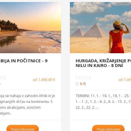
IJA IN POČITNICE - 9
HURGADA, KRIŽARJENJE 
NILU IN KAIRO - 8 DNI
od 1.498,00 €
od 1.09
5
0
/5
a se nahaja v zahodni Afriki in je
TERMINI: 11. 1. - 18. 1., 18. 1. - 25. 
ajmanjših držav na kontinentu. S
1. - 1. 2., 1. 2. - 8. 2., 8. 2. - 15. 2., 1
nimi atrakcijami, sončnim
22. 2., 22. 2. -..
bjem..
Povpraševanje
Povpraševanje