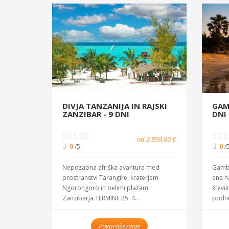
DIVJA TANZANIJA IN RAJSKI
GAMB
ZANZIBAR - 9 DNI
DNI
od 2.899,00 €
0
/5
0
/
Nepozabna afriška avantura med
Gambij
prostranstvi Tarangire, kraterjem
ena n
Ngorongoro in belimi plažami
števil
Zanzibarja.TERMINI: 25. 4...
podne
Povpraševanje