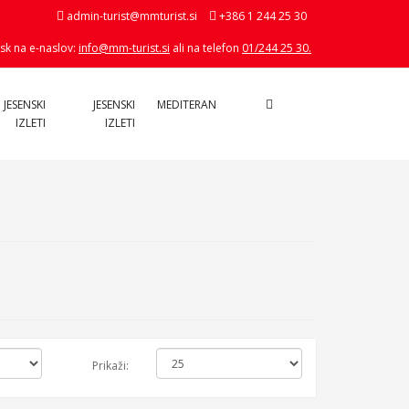
admin-turist@mmturist.si
+386 1 244 25 30
sk na e-naslov:
info@mm-turist.si
ali na telefon
01/244 25 30.
 JESENSKI
JESENSKI
MEDITERAN
IZLETI
IZLETI
Prikaži: