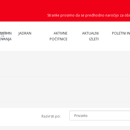
Stranke prosimo da se predhodno naročijo za obi
ZLETI IN
JADRAN
AKTIVNE
AKTUALNI
POLETNI IN
OVANJA
POČITNICE
IZLETI
Razvrsti po: