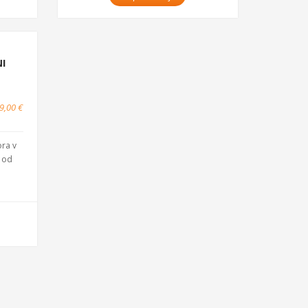
NI
9,00 €
ora v
V od