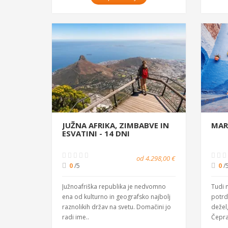
JUŽNA AFRIKA, ZIMBABVE IN
MAR
ESVATINI - 14 DNI
od 4.298,00 €
0
/5
0
/
Južnoafriška republika je nedvomno
Tudi 
ena od kulturno in geografsko najbolj
potrd
raznolikih držav na svetu. Domačini jo
dežel,
radi ime..
Čepra