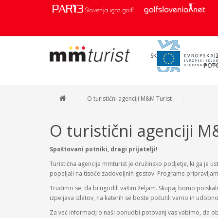
SKUPINE
I
POT
O turistični agenciji M&M Turist
O turistični agenciji 
Spoštovani potniki, dragi prijatelji!
Turistična agencija mmturist je družinsko podjetje, ki ga je u
popeljali na tisoče zadovoljnih gostov. Programe pripravljamo 
Trudimo se, da bi ugodili vašim željam. Skupaj bomo poiskali
izpeljava izletov, na katerih se boste počutili varno in udo
Za več informacij o naši ponudbi potovanj vas vabimo, da obi