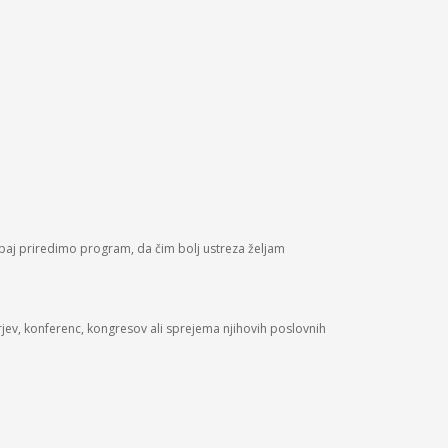
upaj priredimo program, da čim bolj ustreza željam
narjev, konferenc, kongresov ali sprejema njihovih poslovnih