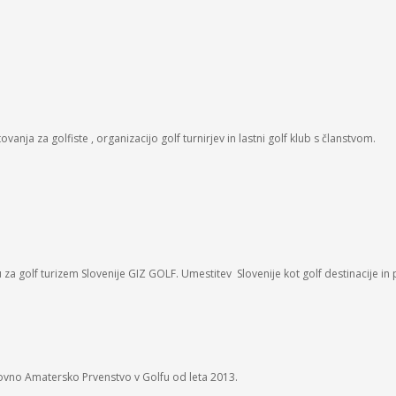
ja za golfiste , organizacijo golf turnirjev in lastni golf klub s članstvom.
ju za golf turizem Slovenije GIZ GOLF. Umestitev Slovenije kot golf destinacije i
vetovno Amatersko Prvenstvo v Golfu od leta 2013.