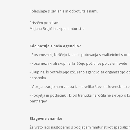
Polepšajte si življenje in odpotujte z nami.
Prisrčen pozdrav!
Mirjana Brajić in ekipa mmturist-a
Kdo potuje z našo agencijo?
- Posamezniki, ki iščejo izlete in potovanja s kvalitetnimi sto
- Posamezniki ali skupine, ki iščejo počitnice po celem svetu
- Skupine, ki potrebujejo izkušeno agencijo za organizacijo 
naročnika.
- V organizacijo nam zaupa izlete veliko število slovenskih sredn
- Podjetja in podjetniki , ki od trenutka naročila ne skrbijo o
partnerjev.
Blagovne znamke
Že vrsto leto nastopamo s podjetjem mmturist kot specializ