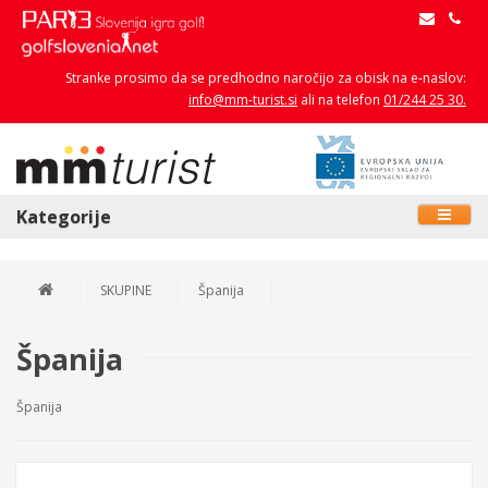
Stranke prosimo da se predhodno naročijo za obisk na e-naslov:
info@mm-turist.si
ali na telefon
01/244 25 30.
Kategorije
SKUPINE
Španija
Španija
Španija