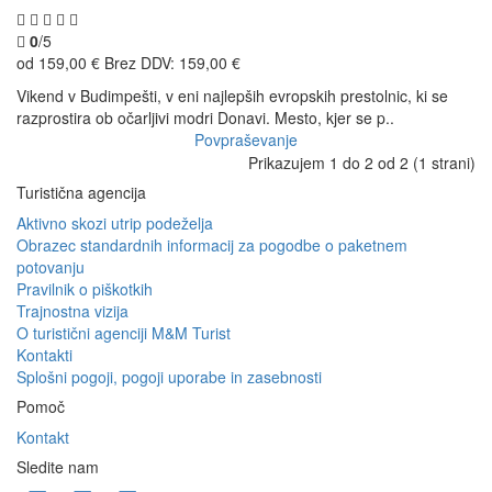
0
/5
od 159,00 €
Brez DDV: 159,00 €
Vikend v Budimpešti, v eni najlepših evropskih prestolnic, ki se
razprostira ob očarljivi modri Donavi. Mesto, kjer se p..
Povpraševanje
Prikazujem 1 do 2 od 2 (1 strani)
Turistična agencija
Aktivno skozi utrip podeželja
Obrazec standardnih informacij za pogodbe o paketnem
potovanju
Pravilnik o piškotkih
Trajnostna vizija
O turistični agenciji M&M Turist
Kontakti
Splošni pogoji, pogoji uporabe in zasebnosti
Pomoč
Kontakt
Sledite nam