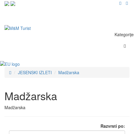
Stranke prosimo da se predhodno naročijo za obisk na e-naslov:
info@mm-
turist.si
ali na telefon
01/244 25 30.
Kategorije
JESENSKI IZLETI
Madžarska
Madžarska
Madžarska
Razvrsti po: