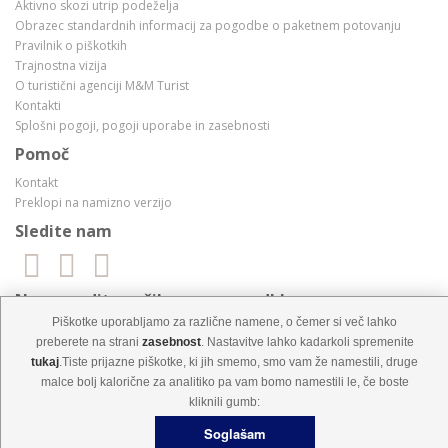
Aktivno skozi utrip podeželja
Obrazec standardnih informacij za pogodbe o paketnem potovanju
Pravilnik o piškotkih
Trajnostna vizija
O turistični agenciji M&M Turist
Kontakti
Splošni pogoji, pogoji uporabe in zasebnosti
Pomoč
Kontakt
Preklopi na namizno verzijo
Sledite nam
Ne zamudite naših super ponudb!
Piškotke uporabljamo za različne namene, o čemer si več lahko
preberete na strani
zasebnost
. Nastavitve lahko kadarkoli spremenite
tukaj
.Tiste prijazne piškotke, ki jih smemo, smo vam že namestili, druge
malce bolj kalorične za analitiko pa vam bomo namestili le, če boste
kliknili gumb:
M&M Turist d.o.o. © Vse pravice pridržane!