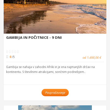
GAMBIJA IN POČITNICE - 9 DNI
0
/5
od 1.498,00 €
Gambija se nahaja v zahodni Afriki in je ena najmanjših držav na
kontinentu. S številnimi atrakcijami, sončnim podnebjem..
Povpraševanje