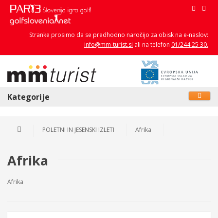
Stranke prosimo da se predhodno naročijo za obisk na e-naslov:
info@mm-turist.si
ali na telefon
01/244 25 30.
Kategorije
POLETNI IN JESENSKI IZLETI
Afrika
Afrika
Afrika