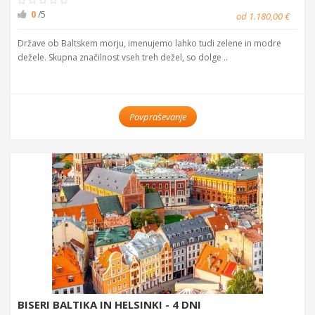
0
/5
od 1.180,00 €
Države ob Baltskem morju, imenujemo lahko tudi zelene in modre
dežele. Skupna značilnost vseh treh dežel, so dolge ..
Povpraševanje
BISERI BALTIKA IN HELSINKI - 4 DNI