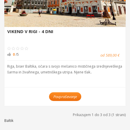
VIKEND V RIGI - 4 DNI
0
/5
od 589,00 €
Riga, biser Baltika, očara s svojo mešanico mističnega srednjeveškega
šarma in živahnega, umetniškega utripa. Njene tlak..
Povpraševanje
Prikazujem 1 do 3 od 3 (1 strani)
Baltik