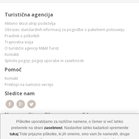
Turistična agencija
Aktivno skozi utrip podeželja
Obrazec standardnih informacij za pogodbe o paketnem potovanju
Pravilnik o piškotkih
Trajnostna vizija
O turistični agenciji M&M Turist
Kontakti
Splošni pogoji, pogoji uporabe in zasebnosti
Pomoč
Kontakt
Preklopi na namizno verzijo
Sledite nam
Ne zamudite naših super ponudb!
Piškotke uporabljamo za različne namene, o čemer si več lahko
preberete na strani
zasebnost
. Nastavitve lahko kadarkoli spremenite
tukaj
.Tiste prijazne piškotke, ki jih smemo, smo vam že namestili, druge