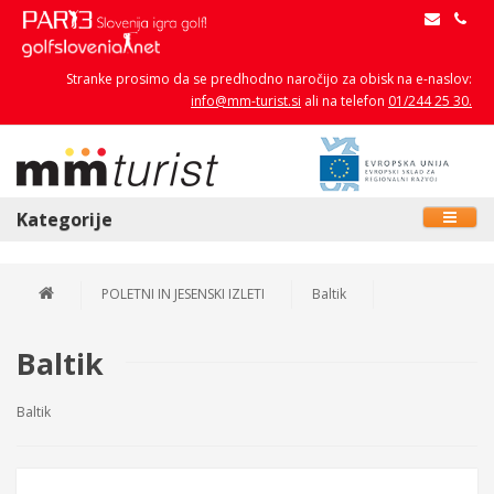
Stranke prosimo da se predhodno naročijo za obisk na e-naslov:
info@mm-turist.si
ali na telefon
01/244 25 30.
Kategorije
POLETNI IN JESENSKI IZLETI
Baltik
Baltik
Baltik