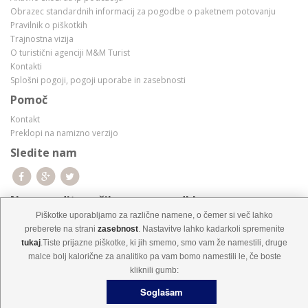
Obrazec standardnih informacij za pogodbe o paketnem potovanju
Pravilnik o piškotkih
Trajnostna vizija
O turistični agenciji M&M Turist
Kontakti
Splošni pogoji, pogoji uporabe in zasebnosti
Pomoč
Kontakt
Preklopi na namizno verzijo
Sledite nam
Ne zamudite naših super ponudb!
Piškotke uporabljamo za različne namene, o čemer si več lahko
preberete na strani
zasebnost
. Nastavitve lahko kadarkoli spremenite
tukaj
.Tiste prijazne piškotke, ki jih smemo, smo vam že namestili, druge
malce bolj kalorične za analitiko pa vam bomo namestili le, če boste
kliknili gumb:
M&M Turist d.o.o. © Vse pravice pridržane!