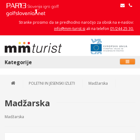
Stranke prosimo da se predhodno naročijo za obisk na e-naslov:
info@mm-turist.si
ali na telefon
01/244 25 30.
Kategorije
POLETNI IN JESENSKI IZLETI
Madžarska
Madžarska
Madžarska