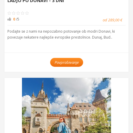
LADJO PO DONAVI - 3 DNI
0
/5
od 289,00 €
Podajte se z nami na nepozabno potovanje ob modri Donavi, ki
povezuje nekatere najlepše evropske prestolnice. Dunaj, Bud..
Povpraševanje