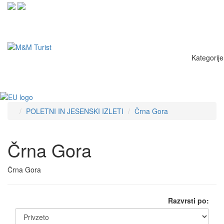
Stranke prosimo da se predhodno naročijo za obisk na e-naslov:
info@mm-
turist.si
ali na telefon
01/244 25 30.
Kategorije
POLETNI IN JESENSKI IZLETI
Črna Gora
Črna Gora
Črna Gora
Razvrsti po: