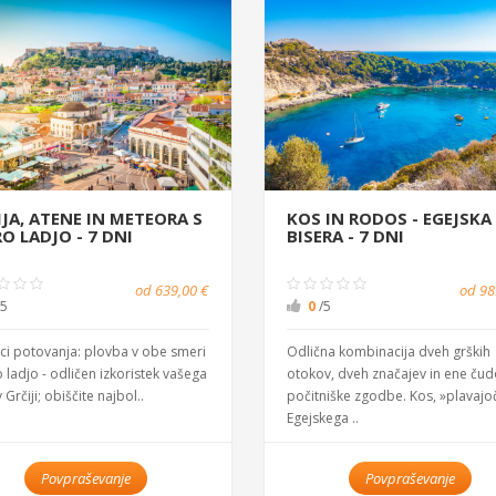
JA, ATENE IN METEORA S
KOS IN RODOS - EGEJSKA
O LADJO - 7 DNI
BISERA - 7 DNI
od 639,00 €
od 98
/5
0
/5
ci potovanja: plovba v obe smeri
Odlična kombinacija dveh grških
o ladjo - odličen izkoristek vašega
otokov, dveh značajev in ene čud
 Grčiji; obiščite najbol..
počitniške zgodbe. Kos, »plavajoč
Egejskega ..
Povpraševanje
Povpraševanje