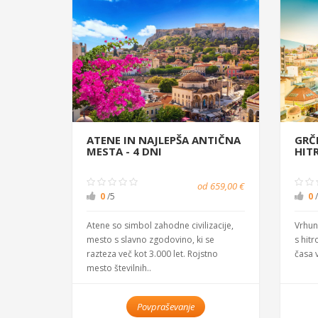
ATENE IN NAJLEPŠA ANTIČNA
GRČI
MESTA - 4 DNI
HITR
od 659,00 €
0
/5
0
Atene so simbol zahodne civilizacije,
Vrhun
mesto s slavno zgodovino, ki se
s hitr
razteza več kot 3.000 let. Rojstno
časa v
mesto številnih..
Povpraševanje