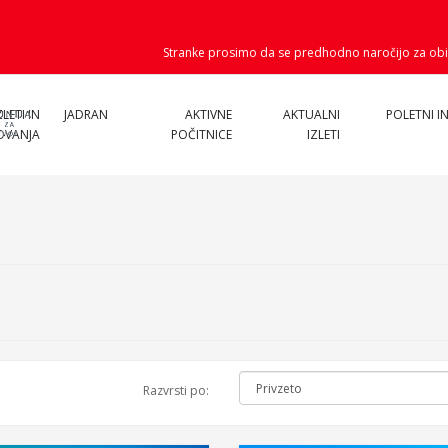
Stranke prosimo da se predhodno naročijo za obi
ZLETI IN
JADRAN
AKTIVNE
AKTUALNI
POLETNI IN
OVANJA
POČITNICE
IZLETI
Razvrsti po: