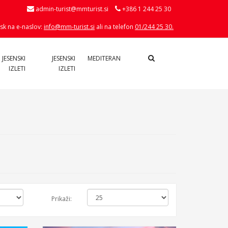
admin-turist@mmturist.si
+386 1 244 25 30
sk na e-naslov:
info@mm-turist.si
ali na telefon
01/244 25 30.
 JESENSKI
JESENSKI
MEDITERAN
IZLETI
IZLETI
Prikaži: