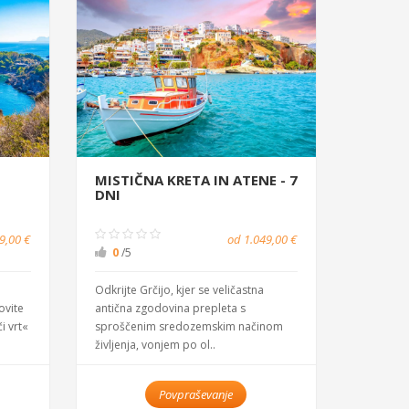
MISTIČNA KRETA IN ATENE - 7
DNI
9,00 €
od 1.049,00 €
0
/5
Odkrijte Grčijo, kjer se veličastna
ovite
antična zgodovina prepleta s
i vrt«
sproščenim sredozemskim načinom
življenja, vonjem po ol..
Povpraševanje