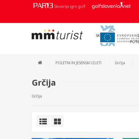
SKUPINE
I
POT
POLETNI IN JESENSKI IZLETI
Grčija
Grčija
Grčija