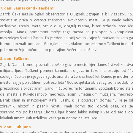
7. dan: Samarkand - Taškent
Zajtrk. Čaka nas še ogled observatorija Ulugbek. Zgrajen je bil v začetku 15.
stoletja in priča o cvetoči znanstveni aktivnosti v mestu, ki je imelo veliko
vzdevkov: zrcalo sveta, vrt v duši, dragulj islama, biser Vzhoda, središče
vesolja... Mnogi pomembni možje tega mesta so pokopani v kompleksu
mavzolejev Shakh-i-Zinda. To je eden najbolj svetih krajev Samarkanda, zato ga
bomo spoznali tudi sami. Po ogledih se z vlakom odpeljemo v Taškent in med
prijetno vožnjo občudujemo pokrajino. Večerja in nočitev.
8. dan: Taškent
Zajtrk. Danes bomo spoznali uzbeško glavno mesto, kjer danes živi več kot dva
milijona ljudi. Taškent pomeni kamnita trdnjava in tako mu pravijo od 11.
stoletja, čeprav je njegova zgodovina stara že dva tisoč let. Danes je moderno
mesto, saj je po rušilnem potresu leta 1966 sovjetska oblast zgradila sodobno
prestolnico s prostranimi parki in žuborečimi fontanami. Spoznali bomo stari
del mesta s Kukeldashovo medreso, lepim umetniškim muzejem, medreso
Barak Khan in mavzolejem Kafali Sashi, ki je posvečen domačinu, ki je bil
zdravnik, filozof in pesnik hkrati. Imeli bomo tudi dovolj časa, da se
sprehodimo po bazarju Chorsu, kjer bomo lahko nakupili vse od sadja do
lokalnih umetniških izdelkov. Večerja in odhod na letališče.
9. dan: Ljubljana
Polet preko Istanbula v Zagreb, od koder se z avtobusom vrnemo v Ljubljano.