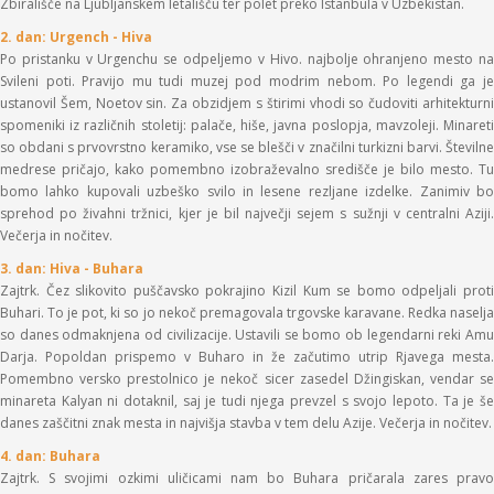
Zbirališče na Ljubljanskem letališču ter polet preko Istanbula v Uzbekistan.
2. dan: Urgench - Hiva
Po pristanku v Urgenchu se odpeljemo v Hivo. najbolje ohranjeno mesto na
Svileni poti. Pravijo mu tudi muzej pod modrim nebom. Po legendi ga je
ustanovil Šem, Noetov sin. Za obzidjem s štirimi vhodi so čudoviti arhitekturni
spomeniki iz različnih stoletij: palače, hiše, javna poslopja, mavzoleji. Minareti
so obdani s prvovrstno keramiko, vse se blešči v značilni turkizni barvi. Številne
medrese pričajo, kako pomembno izobraževalno središče je bilo mesto. Tu
bomo lahko kupovali uzbeško svilo in lesene rezljane izdelke. Zanimiv bo
sprehod po živahni tržnici, kjer je bil največji sejem s sužnji v centralni Aziji.
Večerja in nočitev.
3. dan: Hiva - Buhara
Zajtrk. Čez slikovito puščavsko pokrajino Kizil Kum se bomo odpeljali proti
Buhari. To je pot, ki so jo nekoč premagovala trgovske karavane. Redka naselja
so danes odmaknjena od civilizacije. Ustavili se bomo ob legendarni reki Amu
Darja. Popoldan prispemo v Buharo in že začutimo utrip Rjavega mesta.
Pomembno versko prestolnico je nekoč sicer zasedel Džingiskan, vendar se
minareta Kalyan ni dotaknil, saj je tudi njega prevzel s svojo lepoto. Ta je še
danes zaščitni znak mesta in najvišja stavba v tem delu Azije. Večerja in nočitev.
4. dan: Buhara
Zajtrk. S svojimi ozkimi uličicami nam bo Buhara pričarala zares pravo