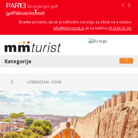
Stranke prosimo da se predhodno naročijo za obisk na e-naslov:
info@mm-turist.si
ali na telefon
01/244 25 30.
Kategorije
UZBEKISTAN - 9 DNI