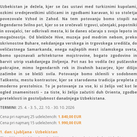
Uzbekistan je dežela, kjer se čas ustavi med turkiznimi kupolami,
ozkimi srednjeveškimi uličicami in zgodbami karavan, ki so stoletja
povezovale Vzhod in Zahod. Na tem potovanju bomo stopili na
legendarno Svilno pot, kjer so se srečevali trgovci, učenjaki, popotniki
in osvajalci, ter odkrivali mesta, ki še danes očarajo s svojo lepoto in
mogočnostjo. Od bleščeče Hive, muzeja pod modrim nebom, preko
skrivnostne Buhare, nekdanjega verskega in trgovskega središča, do
veličastnega Samarkanda, enega najlepših mest islamskega sveta,
bomo spoznavali arhitekturne mojstrovine, bogato zgodovino in
barvit utrip vsakdanjega življenja. Pot nas bo vodila čez puščavske
pokrajine, mimo legendarnih rek in živahnih bazarjev, kjer dišijo
začimbe in se blešči svila. Potovanje bomo sklenili v sodobnem
Taškentu, mestu kontrastov, kjer se starodavna tradicija prepleta z
moderno prestolnico. To je potovanje za vse, ki si želijo več kot le
ogled znamenitosti – za tiste, ki želijo začutiti duh Orienta, zgodbe
preteklosti in gostoljubnost današnjega Uzbekistana.
TERMINI:
25. 4. - 3. 5., 22. 10. - 30. 10. 2026
Cena pri najmanj 25 udeležencih:
1.840,00 EUR
Cena pri najmanj 15 udeležencih:
1.990,00 EUR
1. dan: Ljubljana - Uzbekistan