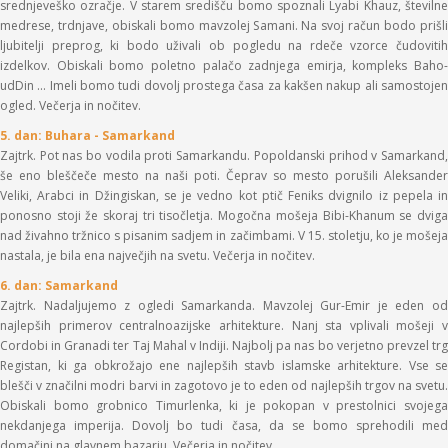
srednjeveško ozračje. V starem središču bomo spoznali Lyabi Khauz, številne
medrese, trdnjave, obiskali bomo mavzolej Samani. Na svoj račun bodo prišli
ljubitelji preprog, ki bodo uživali ob pogledu na rdeče vzorce čudovitih
izdelkov. Obiskali bomo poletno palačo zadnjega emirja, kompleks Baho-
udDin ... Imeli bomo tudi dovolj prostega časa za kakšen nakup ali samostojen
ogled. Večerja in nočitev.
5. dan: Buhara -
Samarkand
Zajtrk. Pot nas bo vodila proti Samarkandu. Popoldanski prihod v Samarkand,
še eno bleščeče mesto na naši poti. Čeprav so mesto porušili Aleksander
Veliki, Arabci in Džingiskan, se je vedno kot ptič Feniks dvignilo iz pepela in
ponosno stoji že skoraj tri tisočletja. Mogočna mošeja Bibi-Khanum se dviga
nad živahno tržnico s pisanim sadjem in začimbami. V 15. stoletju, ko je mošeja
nastala, je bila ena največjih na svetu. Večerja in nočitev.
6. dan: Samarkand
Zajtrk. Nadaljujemo z ogledi Samarkanda. Mavzolej Gur-Emir je eden od
najlepših primerov centralnoazijske arhitekture. Nanj sta vplivali mošeji v
Cordobi in Granadi ter Taj Mahal v Indiji. Najbolj pa nas bo verjetno prevzel trg
Registan, ki ga obkrožajo ene najlepših stavb islamske arhitekture. Vse se
blešči v značilni modri barvi in zagotovo je to eden od najlepših trgov na svetu.
Obiskali bomo grobnico Timurlenka, ki je pokopan v prestolnici svojega
nekdanjega imperija. Dovolj bo tudi časa, da se bomo sprehodili med
domačini na glavnem bazarju. Večerja in nočitev.