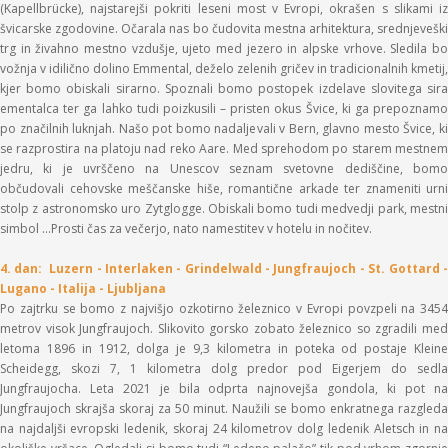
(Kapellbrücke), najstarejši pokriti leseni most v Evropi, okrašen s slikami iz
švicarske zgodovine. Očarala nas bo čudovita mestna arhitektura, srednjeveški
trg in živahno mestno vzdušje, ujeto med jezero in alpske vrhove. Sledila bo
vožnja v idilično dolino Emmental, deželo zelenih gričev in tradicionalnih kmetij,
kjer bomo obiskali sirarno. Spoznali bomo postopek izdelave slovitega sira
ementalca ter ga lahko tudi poizkusili – pristen okus Švice, ki ga prepoznamo
po značilnih luknjah. Našo pot bomo nadaljevali v Bern, glavno mesto Švice, ki
se razprostira na platoju nad reko Aare. Med sprehodom po starem mestnem
jedru, ki je uvrščeno na Unescov seznam svetovne dediščine, bomo
občudovali cehovske meščanske hiše, romantične arkade ter znameniti urni
stolp z astronomsko uro Zytglogge. Obiskali bomo tudi medvedji park, mestni
simbol …Prosti čas za večerjo, nato namestitev v hotelu in nočitev.
4. dan: Luzern - Interlaken - Grindelwald - Jungfraujoch - St. Gottard -
Lugano - Italija - Ljubljana
Po zajtrku se bomo z najvišjo ozkotirno železnico v Evropi povzpeli na 3454
metrov visok Jungfraujoch. Slikovito gorsko zobato železnico so zgradili med
letoma 1896 in 1912, dolga je 9,3 kilometra in poteka od postaje Kleine
Scheidegg, skozi 7, 1 kilometra dolg predor pod Eigerjem do sedla
Jungfraujocha. Leta 2021 je bila odprta najnovejša gondola, ki pot na
Jungfraujoch skrajša skoraj za 50 minut. Naužili se bomo enkratnega razgleda
na najdaljši evropski ledenik, skoraj 24 kilometrov dolg ledenik Aletsch in na