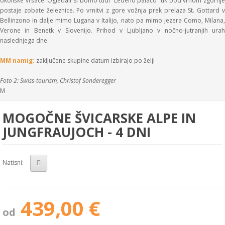
okoliške vršace. Ogledali si bomo tudi “Ledeno palačo” tik pod vrhom zgornje
postaje zobate železnice. Po vrnitvi z gore vožnja prek prelaza St. Gottard v
Bellinzono in dalje mimo Lugana v Italijo, nato pa mimo jezera Como, Milana,
Verone in Benetk v Slovenijo. Prihod v Ljubljano v nočno-jutranjih urah
naslednjega dne.
MM namig:
zaključene skupine datum izbirajo po želji
Foto 2: Swiss-tourism, Christof Sonderegger
M
MOGOČNE ŠVICARSKE ALPE IN
JUNGFRAUJOCH - 4 DNI
Natisni:
439,00 €
od