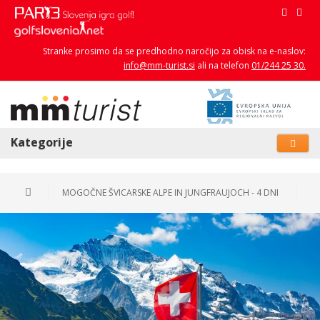
Stranke prosimo da se predhodno naročijo za obisk na e-naslov:
info@mm-turist.si
ali na telefon
01/244 25 30.
Kategorije
MOGOČNE ŠVICARSKE ALPE IN JUNGFRAUJOCH - 4 DNI