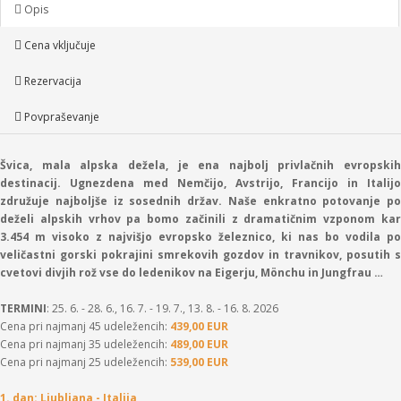
Opis
Cena vključuje
Rezervacija
Povpraševanje
Švica, mala alpska dežela, je ena najbolj privlačnih evropskih
destinacij. Ugnezdena med Nemčijo, Avstrijo, Francijo in Italijo
združuje najboljše iz sosednih držav. Naše enkratno potovanje po
deželi alpskih vrhov pa bomo začinili z dramatičnim vzponom kar
3.454 m visoko z najvišjo evropsko železnico, ki nas bo vodila po
veličastni gorski pokrajini smrekovih gozdov in travnikov, posutih s
cvetovi divjih rož vse do ledenikov na Eigerju, Mönchu in Jungfrau …
TERMINI
: 25. 6. - 28. 6., 16. 7. - 19. 7., 13. 8. - 16. 8. 2026
Cena pri najmanj 45 udeležencih:
439,00 EUR
Cena pri najmanj 35 udeležencih:
489,00 EUR
Cena pri najmanj 25 udeležencih:
539,00 EUR
1. dan: Ljubljana - Italija