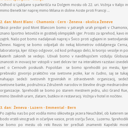
Odhod iz Ljubljane s parkirišča na Dolgem mostu ob 22. uri. Vožnja v Italijo in
mimo Benetk ter naprej mimo Milana in doline Aoste proti Franciji …
2. dan: Mont Blanc - Chamonix - Cern - Ženeva - okolica Ženeve
Skozi predor pod Mont Blancom bomo v jutranjih urah prispeli v Chamonix,
znano športno letovišče in gostitelj olimpijskih iger. Prosto za sprehod, kavo in
zajtrk. Našo pot bomo nadaljevali naprej v Švico proti uglajeni in svetovljanski
Ženevi. Najprej se bomo odpeljali do nekaj kilometrov oddaljenega Cerna,
laboratorija, kjer iščejo odgovor, od kod prihajajo delci, ki tvorijo vesolje in po
katerih zakonih se vedejo. Uživali bomo v navdihujočem vzdušju Globusa
znanosti in inovacij ter vstopili v svet delcev ter na interaktivni razstavi izvedeli
več o Cernovih poskusih. Popoldan se bomo sprehodili po mestu, kjer
prebivalci govorijo praktično vse svetovne jezike, kar ni čudno, saj se tukaj
nahajajo sedeži svetovnih trgovinskih in zdravstvenih organizacij, sedež
svetovne banke, podružnica Združenih narodov in številne druge mednarodne
organizacije. Sprehodili se bomo po starem mestnem jedru, ulici Grand Rue,
mimo številnih urarn, zlatarn, butikov in restavracij. Vožnja v hotel in nočitev.
3. dan: Ženeva - Luzern -
Emmental
-
Bern
Po zajtrku nas bo pot vodila mimo slikovitega jezera Neuchâtel, ob katerem se
bodo vrstili vinogradi in očarljive vasice, proti osrčju Švice, Luzernu. Sprehodili
se bomo po mestu ob reki Reuss ter prečkali znameniti Kapelski most