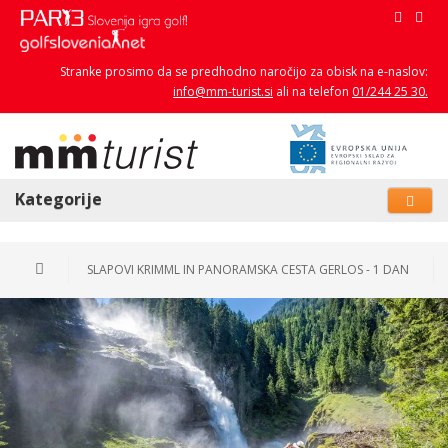
Stranke prosimo da se predhodno naročijo za obisk na e-naslov:
info@mm-turist.si
ali na telefon
01/244 25 30.
Kategorije
SLAPOVI KRIMML IN PANORAMSKA CESTA GERLOS - 1 DAN