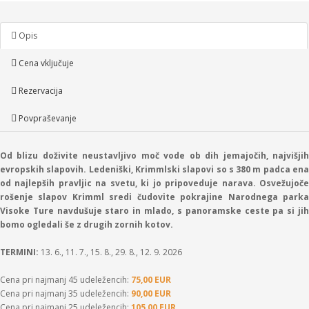
Opis
Cena vključuje
Rezervacija
Povpraševanje
Od blizu doživite neustavljivo moč vode ob dih jemajočih, najvišjih
evropskih slapovih. Ledeniški, Krimmlski slapovi so s 380 m padca ena
od najlepših pravljic na svetu, ki jo pripoveduje narava. Osvežujoče
rošenje slapov Krimml sredi čudovite pokrajine Narodnega parka
Visoke Ture navdušuje staro in mlado, s panoramske ceste pa si jih
bomo ogledali še z drugih zornih kotov.
TERMINI:
13. 6., 11. 7., 15. 8., 29. 8., 12. 9. 2026
Cena pri najmanj 45 udeležencih:
75,00 EUR
Cena pri najmanj 35 udeležencih:
90,00 EUR
Cena pri najmanj 25 udeležencih:
105,00 EUR