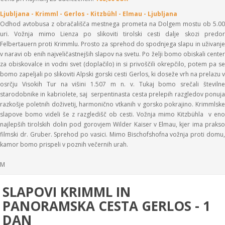
Ljubljana - Krimml - Gerlos - Kitzbühl - Elmau - Ljubljana
Odhod avtobusa z obračališča mestnega prometa na Dolgem mostu ob 5.00
uri. Vožnja mimo Lienza po slikoviti tirolski cesti dalje skozi predor
Felbertauern proti Krimmlu. Prosto za sprehod do spodnjega slapu in uživanje
v naravi ob enih najveličastnejših slapov na svetu. Po želji bomo obiskali center
za obiskovalce in vodni svet (doplačilo) in si privoščili okrepčilo, potem pa se
bomo zapeljali po slikoviti Alpski gorski cesti Gerlos, ki doseže vrh na prelazu v
osrčju Visokih Tur na višini 1.507 m n. v. Tukaj bomo srečali številne
starodobnike in kabriolete, saj serpentinasta cesta prelepih razgledov ponuja
razkošje poletnih doživetij, harmonično vtkanih v gorsko pokrajino. Krimmlske
slapove bomo videli še z razgledišč ob cesti. Vožnja mimo Kitzbühla v eno
najlepših tirolskih dolin pod gorovjem Wilder Kaiser v Elmau, kjer ima prakso
filmski dr. Gruber. Sprehod po vasici. Mimo Bischofshofna vožnja proti domu,
kamor bomo prispeli v poznih večernih urah.
M
SLAPOVI KRIMML IN
PANORAMSKA CESTA GERLOS - 1
DAN