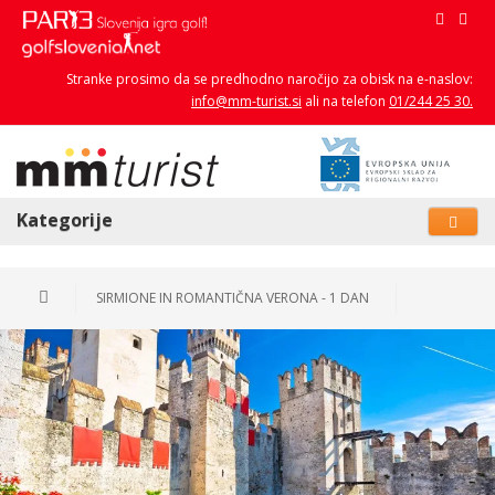
Stranke prosimo da se predhodno naročijo za obisk na e-naslov:
info@mm-turist.si
ali na telefon
01/244 25 30.
Kategorije
SIRMIONE IN ROMANTIČNA VERONA - 1 DAN