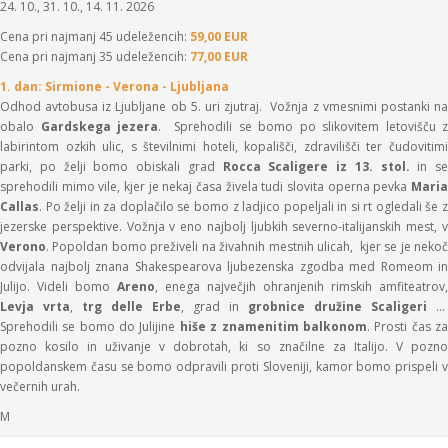
24. 10., 31. 10., 14. 11. 2026
Cena pri najmanj 45 udeležencih:
59,00 EUR
Cena pri najmanj 35 udeležencih:
77,00 EUR
1. dan: Sirmione - Verona - Ljubljana
Odhod avtobusa iz Ljubljane ob 5. uri zjutraj. Vožnja z vmesnimi postanki na
obalo
Gardskega jezera
. Sprehodili se bomo po slikovitem letovišču z
labirintom ozkih ulic, s številnimi hoteli, kopališči, zdravilišči ter čudovitimi
parki, po želji bomo obiskali grad
Rocca Scaligere iz 13. stol.
in se
sprehodili mimo vile, kjer je nekaj časa živela tudi slovita operna pevka
Maria
Callas
. Po želji in za doplačilo se bomo z ladjico popeljali in si rt ogledali še z
jezerske perspektive. Vožnja v eno najbolj ljubkih severno-italijanskih mest, v
Verono
. Popoldan bomo preživeli na živahnih mestnih ulicah, kjer se je nekoč
odvijala najbolj znana Shakespearova ljubezenska zgodba med Romeom in
Julijo. Videli bomo
Areno
, enega največjih ohranjenih rimskih amfiteatrov,
Levja vrta
,
trg delle Erbe
, grad in
grobnice družine Scaligeri
...
Sprehodili se bomo do Julijine
hiše z znamenitim balkonom
. Prosti čas z
pozno kosilo in uživanje v dobrotah, ki so značilne za Italijo. V pozno
popoldanskem času se bomo odpravili proti Sloveniji, kamor bomo prispeli v
večernih urah.
M