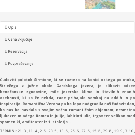
Opis
Cena vključuje
Rezervacija
Povpraševanje
Čudoviti polotok Sirmione, ki se razteza na konici ozkega polotoka,
štrlečega z južne obale Gardskega jezera, je slikovit odsev
benečanske zgodovine, mile jezerske klime in številnih znanih
osebnosti, ki so že nekdaj rade prihajale semkaj na oddih in po
inspiracijo. Romantična Verona pa bo lepo nadgradila naš čudovit dan,
ko nas bo navdala s svojim večno romantičnim objemom; nesmrtna
ljubezen mladega Romea in Julije, labirinti ulic, trgov ter velikan med
spomeniki, amfiteater iz 1. stoletja …
TERMINI:
21. 3., 11. 4., 2. 5., 23. 5., 13. 6., 25. 6., 27. 6., 15. 8., 29. 8., 19. 9., 3. 10.,