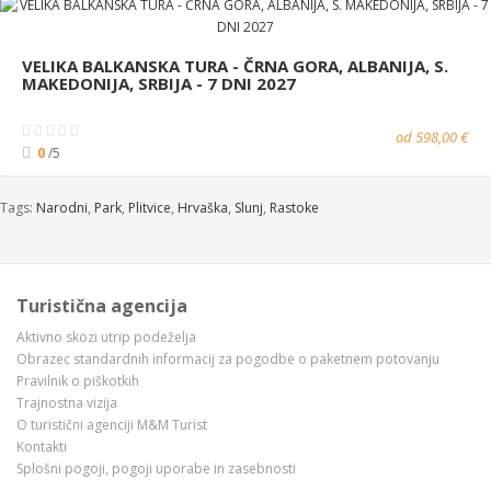
VELIKA BALKANSKA TURA - ČRNA GORA, ALBANIJA, S.
MAKEDONIJA, SRBIJA - 7 DNI 2027
od 598,00 €
0
/5
Tags:
Narodni
,
Park
,
Plitvice
,
Hrvaška
,
Slunj
,
Rastoke
Turistična agencija
Aktivno skozi utrip podeželja
Obrazec standardnih informacij za pogodbe o paketnem potovanju
Pravilnik o piškotkih
Trajnostna vizija
O turistični agenciji M&M Turist
Kontakti
Splošni pogoji, pogoji uporabe in zasebnosti