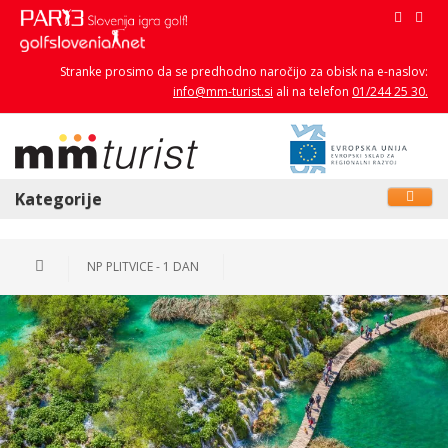
Stranke prosimo da se predhodno naročijo za obisk na e-naslov:
info@mm-turist.si
ali na telefon
01/244 25 30.
Kategorije
NP PLITVICE - 1 DAN