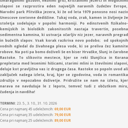
smaragdnimi gozdovi, nežnimi griči, kristalnimi jezerci in mogočnimi
slapovi se razprostira eden največjih naravnih čudežev Evrope,
Narodni park Plitviška jezera, ki že od leta 1979 ponosno nosi naziv
Unescove svetovne dediščine. Tukaj voda, zrak, kamen in življenje že
stoletja sodelujejo v popolni harmoniji. Po edinstvenih fizikalno-
kemijskih in bioloških zakonitostih nastaja travertin, posebna
sedimentna kamnina, ki ustvarja očarljiv niz jezer, naravnih pregrad
in bučečih slapov. Vsak korak razkriva novo podobo; od spokojnih
vodnih ogledal do živahnega plesa vode, ki se preliva čez kamnite
robove. Na poti pa bomo doživeli še en biser Hrvaške, Slunj in čarobne
Rastoke. To slikovito mestece, kjer se reki Slunjčica in Korana
prepletata med lesenimi hišicami, starimi mlini in številnimi slapovi,
deluje kot pravljična vas iz drugega časa. Rastoke so popoln uvod ali
zaključek našega izleta, kraj, kjer se zgodovina, voda in romantika
združijo v nepozabno doživetje. Pridružite se nam na izletu, kjer
narava ne navdušuje le z lepoto, temveč tudi z občutkom miru,
čudenja in navdiha!
TERMINI:
23. 5., 3. 10., 31. 10. 2026
Cena pri najmanj 45 udeležencih:
69,00 EUR
Cena pri najmanj 35 udeležencih:
79,00 EUR
Cena pri najmanj 25 udeležencih:
89,00 EUR