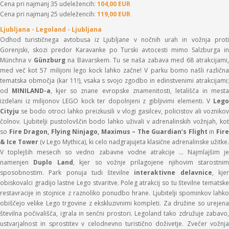
Cena pri najmanj 35 udeležencih:
104,00 EUR
Cena pri najmanj 25 udeležencih:
119,00 EUR
Ljubljana - Legoland - Ljubljana
Odhod turisti
čnega avtobusa iz Ljubljane v nočnih urah in vožnja prot
Gorenjski, skozi predor Karavanke po Turski avtocesti mimo Salzburga in
M
ünchna v
Günzburg
na Bavarskem. Tu se na
ša zabava med 68 atrakcijami
med več kot 57 milijoni lego kock lahko začne! V parku bomo našli različna
tematska območja (kar 11!), vsaka s svojo zgodbo in edinstvenimi atrakcijami;
od
MINILAND-a
, kjer so znane evropske znamenitosti, letališča in mest
izdelani iz milijonov LEGO kock ter dopolnjeni z gibljivimi elementi. V
Lego
Cityju
se bodo otroci lahko preizkusili v vlogi gasilcev, policistov ali voznikov
čolnov. Ljubitelji pustolovščin bodo lahko uživali v adrenalinskih vožnjah, kot
so
Fire Dragon, Flying Ninjago, Maximus
– The Guardian’s Flight
in
Fir
& Ice Tower
(v Lego Mythica), ki celo nadgrajujeta klasi
čne adrenalinske užitke.
V toplejših mesecih so vedno zabavne vodne atrakcije … Najmlajšim je
namenjen
Duplo Land
, kjer so vožnje prilagojene njihovim starostnim
sposobnostim. Park ponuja tudi številne
interaktivne delavnice
, kje
obiskovalci gradijo lastne Lego stvaritve. Poleg atrakcij so tu številne tematske
restavracije in stojnice z raznoliko ponudbo hrane. Ljubitelji spominkov lahko
obiščejo velike Lego trgovine z ekskluzivnimi kompleti. Za družine so urejena
številna počivališča, igrala in senčni prostori. Legoland tako združuje zabavo,
ustvarjalnost in sprostitev v celodnevno turistično doživetje. Zvečer vožnja