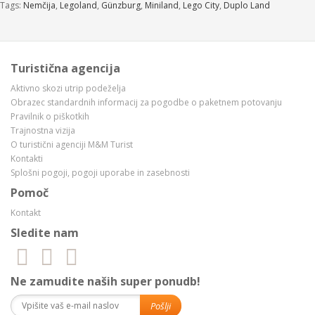
Tags:
Nemčija
,
Legoland
,
Günzburg
,
Miniland
,
Lego City
,
Duplo Land
Turistična agencija
Aktivno skozi utrip podeželja
Obrazec standardnih informacij za pogodbe o paketnem potovanju
Pravilnik o piškotkih
Trajnostna vizija
O turistični agenciji M&M Turist
Kontakti
Splošni pogoji, pogoji uporabe in zasebnosti
Pomoč
Kontakt
Sledite nam
Ne zamudite naših super ponudb!