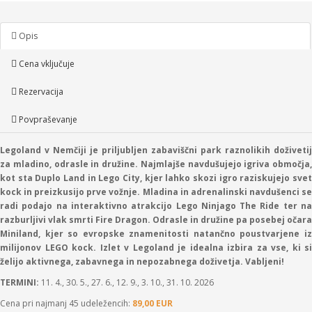
Opis
Cena vključuje
Rezervacija
Povpraševanje
Legoland v Nem
čiji je priljubljen zabaviščni park raznolikih doživetij
za mladino, odrasle in družine. Najmlajše navdušujejo igriva območja,
kot sta Duplo Land in Lego City, kjer lahko skozi igro raziskujejo svet
kock in preizkusijo prve vožnje. Mladina in adrenalinski navdušenci se
radi podajo na interaktivno atrakcijo Lego Ninjago The Ride ter na
razburljivi vlak smrti Fire Dragon. Odrasle in družine pa posebej očara
Miniland, kjer so evropske znamenitosti natančno poustvarjene iz
milijonov LEGO kock. Izlet v Legoland je idealna izbira za vse, ki si
želijo aktivnega, zabavnega in nepozabnega doživetja. Vabljeni!
TERMINI:
11. 4., 30. 5., 27. 6., 12. 9., 3. 10., 31. 10. 2026
Cena pri najmanj 45 udeležencih:
89,00 EUR