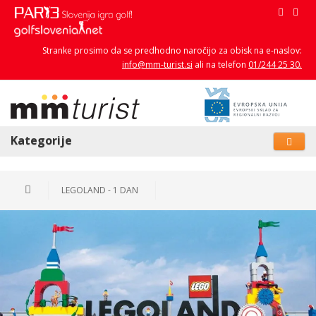
Stranke prosimo da se predhodno naročijo za obisk na e-naslov:
info@mm-turist.si
ali na telefon
01/244 25 30.
Kategorije
LEGOLAND - 1 DAN