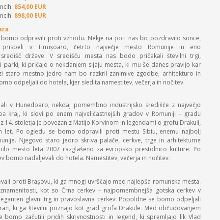
ncih:
854,00 EUR
ncih:
898,00 EUR
ara
e bomo odpravili proti vzhodu. Nekje na poti nas bo pozdravilo sonce,
ispeli v Timișoaro, četrto največje mesto Romunije in eno
redišč države. V središču mesta nas bodo pričakali številni trgi,
i parki, ki pričajo o nekdanjem sijaju mesta, ki mu še danes pravijo kar
i staro mestno jedro nam bo razkril zanimive zgodbe, arhitekturo in
mo odpeljali do hotela, kjer sledita namestitev, večerja in nočitev.
ali v Hunedoaro, nekdaj pomembno industrijsko središče z največjo
pa kraj, ki slovi po enem najveličastnejših gradov v Romuniji – gradu
iz 14. stoletja je povezan z Matijo Korvinom in legendami o grofu Drakuli,
em let. Po ogledu se bomo odpravili proti mestu Sibiu, enemu najbolj
nije. Njegovo staro jedro skriva palače, cerkve, trge in arhitekturne
e bilo mesto leta 2007 razglašeno za evropsko prestolnico kulture. Po
v bomo nadaljevali do hotela. Namestitev, večerja in nočitev.
vali proti Brașovu, ki ga mnogi uvrščajo med najlepša romunska mesta.
namenitosti, kot so Črna cerkev – najpomembnejša gotska cerkev v
eleganten glavni trg in pravoslavna cerkev. Popoldne se bomo odpeljali
an, ki ga številni poznajo kot grad grofa Drakule. Med občudovanjem
 bomo začutili pridih skrivnostnosti in legend, ki spremljajo lik Vlad