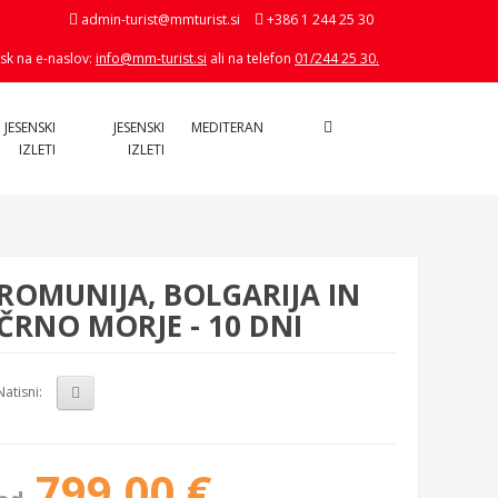
admin-turist@mmturist.si
+386 1 244 25 30
sk na e-naslov:
info@mm-turist.si
ali na telefon
01/244 25 30.
 JESENSKI
JESENSKI
MEDITERAN
IZLETI
IZLETI
ROMUNIJA, BOLGARIJA IN
ČRNO MORJE - 10 DNI
Natisni:
799,00 €