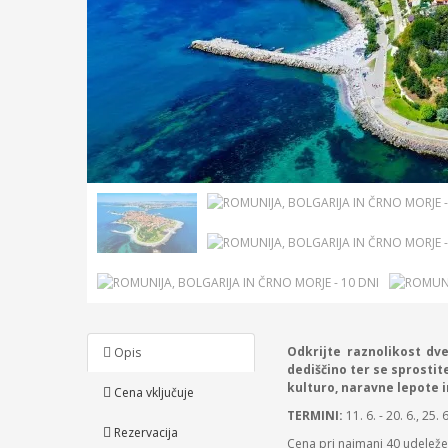
Odkrijte raznolikost dv
Opis
dediščino ter se sprosti
kulturo, naravne lepote i
Cena vključuje
TERMINI:
11. 6. - 20. 6., 25. 6
Rezervacija
Cena pri najmanj 40 udeleže