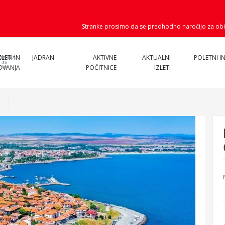
Stranke prosimo da se predhodno naročijo za obi
ZLETI IN
JADRAN
AKTIVNE
AKTUALNI
POLETNI IN
OVANJA
POČITNICE
IZLETI