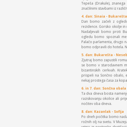
Tepeša (Drakule), znanega
značilnimi stavbami iz različ
4. dan: Sinaia - Bukarešta
Dan bomo začeli z ogledom
rezidence. Gorsko okolje in
Nadaljevali bomo proti B
ogledu bomo spoznali mest
Palačo parlamenta, drugo na
bomo odpravili do hotela. Na
5. dan: Bukarešta - Nese
Zjutraj bomo zapustili romun
se bomo v starodavnem mes
bizantinskih cerkvah. Kra
prispeli na Sončno obalo, e
nekaj prostega časa za kopan
6. in 7. dan: Sončna obala
Ta dva dneva bosta namenj
raziskovanju okolice ali pri
nočitev oba dneva.
8. dan: Kazanlak - Sofija
Po dneh počitka bomo nadalj
rožnih olj na svetu. V Muzej
vrtnic in postopke destila