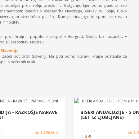
odpeljali proti Sofiji, prestolnici Bolgarije, kjer bomo panoramsko
amenitosti: katedralo Aleksandra Nevskega, cerkev sv. Sofije, rusko
, univerzo, predsedniško palačo, džamijo, sinagogo in spomenik ruskim
 in nočitev.
i proti Srbiji in popoldne prispeli v Beograd. Sledila bo nastanitev v
od ali sprostitev. Nočitev.
- Slovenija
ačeli pot proti Sloveniji. Na poti bomo opravili krajše postanke za
eli v večernih urah.
NDIJA - RAZKOŠJE NARAVE
BISERI ANDALUZIJE - 5 DN
NI
(LET IZ LJUBLJANE)
od 1.198,00 €
od 1.0
0
/5