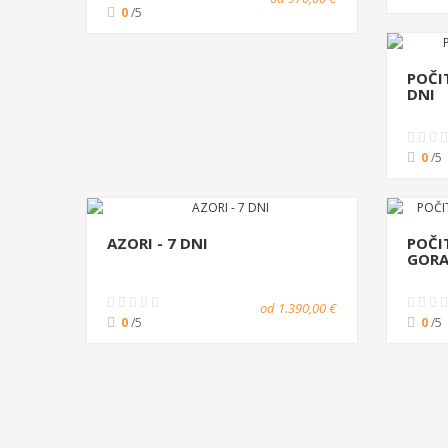
0
/5
POČI
DNI
0
/5
AZORI - 7 DNI
POČI
GORA
od 1.390,00 €
0
/5
0
/5