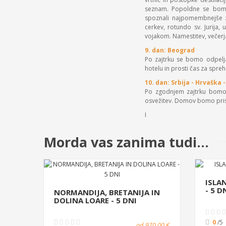
seznam. Popoldne se bomo 
spoznali najpomembnejše zn
cerkev, rotundo sv. Jurija
vojakom. Namestitev, večerja
9. dan: Beograd
Po zajtrku se bomo odpeljal
hotelu in prosti čas za spreh
10. dan: Srbija - Hrvaška 
Po zgodnjem zajtrku bomo z
osvežitev. Domov bomo prisp
I
Morda vas zanima tudi...
ISLA
- 5 D
NORMANDIJA, BRETANIJA IN
DOLINA LOARE - 5 DNI
0
/5
od 970,00 €