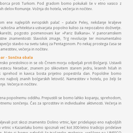
 borca proti Turkom. Pod gradom bomo pokukali še v etno vasico z
nih delov Romunije. Vožnja do hotela, večerja in nočitev.
 ene najlepših evropskih palač – palače Peleș, nekdanje kraljeve
 razkošna arhitektura ustvarjata popolno kuliso za nepozabno doživetje.
ukarešti, pogosto poimenovani kar »Pariz Balkana«. V panoramskem
ne znamenitosti: Slavolok zmage, Trg revolucije ter monumentalno
jvečjo stavbo na svetu takoj za Pentagonom. Po nekaj prostega časa se
mestitev, večerja in nočitev.
bar - Sončna obala
sko prestolnico in se ob Črnem morju odpeljali proti Bolgariji. Ustavili
tecu Nesebar, znanem po slikovitem starem jedru, lesenih hišah in
tek sprehod in kavica bosta prijetno popestrila dan. Popoldne bomo
no najbolj znanih bolgarskih letovišč. Namestitev v hotelu, po želji še
je. Večerja in nočitev.
ena popolnemu oddihu. Prepustili se bomo lahko kopanju, sprehodom,
jetnemu sončenju. Čas za sprostitev in individualne aktivnosti. Večerja in
evali pot skozi znamenito Dolino vrtnic, kjer pridelujejo eno najboljših
u vrtnic v Kazanlaku bomo spoznali več kot 300-letno tradicijo pridelave
cije. Nato si bomo ogledali še tračanske grobnice, uvrščene na UNESCO