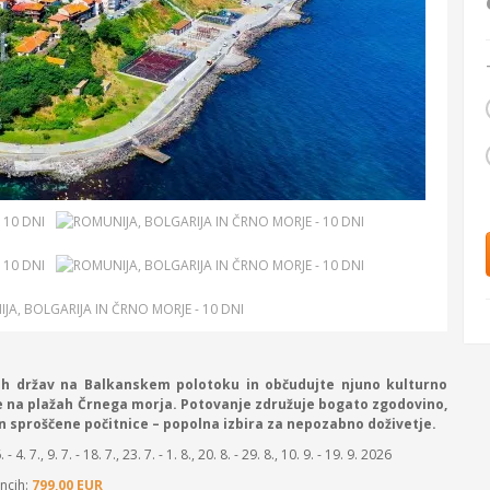
eh držav na Balkanskem polotoku in občudujte njuno kulturno
te na plažah Črnega morja. Potovanje združuje bogato zgodovino,
n sproščene počitnice – popolna izbira za nepozabno doživetje.
. - 4. 7., 9. 7. - 18. 7., 23. 7. - 1. 8., 20. 8. - 29. 8., 10. 9. - 19. 9. 2026
ncih:
799,00 EUR