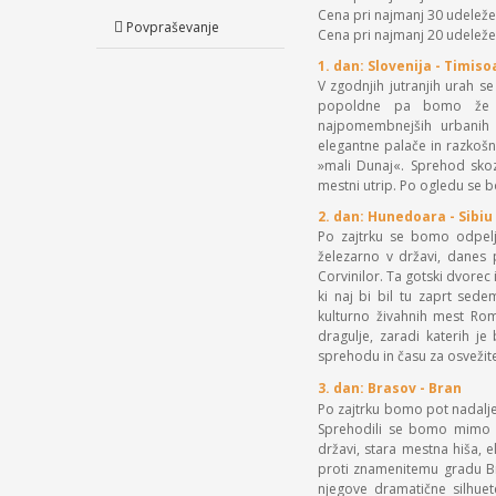
Cena pri najmanj 30 udeleže
Povpraševanje
Cena pri najmanj 20 udeleže
1. dan: Slovenija - Timiso
V zgodnjih jutranjih urah s
popoldne pa bomo že pr
najpomembnejših urbanih s
elegantne palače in razkošn
»mali Dunaj«. Sprehod skoz
mestni utrip. Po ogledu se bo
2. dan: Hunedoara - Sibiu
Po zajtrku se bomo odpelj
železarno v državi, danes 
Corvinilor. Ta gotski dvorec 
ki naj bi bil tu zaprt sed
kulturno živahnih mest Romu
dragulje, zaradi katerih j
sprehodu in času za osvežite
3. dan: Brasov - Bran
Po zajtrku bomo pot nadalje
Sprehodili se bomo mimo z
državi, stara mestna hiša, 
proti znamenitemu gradu Br
njegove dramatične silhuete